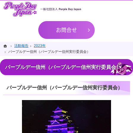
てんかんをもつ人が過ごしやすい世の中を実現。
てんかんをもつ人を応援するPurple Day Japan
お問合せ
ホーム
ホーム
活動報告
活動報告
2023年
2023年
パープルデー信州（パープルデー信州実行委員会）
パープルデー信州（パープルデー信州実行委員会）
パープルデー信州（パープルデー信州実行委員会）
パープルデー信州（パープルデー信州実行委員会）