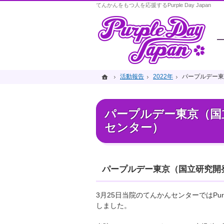
てんかんをもつ人を応援するPurple Day Japan
ホーム
ホーム
活動報告
活動報告
2022年
2022年
パープルデー東
パープルデー東
パープルデー東京（国
センター）
パープルデー東京（国立研究開
3月25日当院のてんかんセンターではPurp
しました。